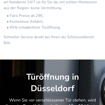
an! Notdienst 24/7 ist für Sie da, mit echten Monteuren
aus der Region, keine Vermittlung.
Faire Preise ab 29€;
Kostenlose Anfahrt;
95% schadenfreie Türöffnung.
Schneller Service direkt bei Ihnen als Schlüsseldienst
Bilk.
Türöffnung in
Düsseldorf
Wenn Sie vor verschlossener Tür stehen, wird