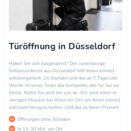
Türöffnung in Düsseldorf
Haben Sie sich ausgesperrt? Der zuverlässige
Schlüsseldienst aus Düsseldorf hilft Ihnen schnell
und kompetent. 24 Stunden und das an 7 Tagen die
Woche ist unser Team das komplette Jahr für Sie zur
Stelle. Rufen Sie jetzt bei uns an. Wir sind schon in
wenigen Minuten bei Ihnen vor Ort, um Ihnen schnell
und zuverlässig zu helfen. Und das zu fairen Preisen!
Öffnungen ohne Schäden
In 15-30 Min. vor Ort